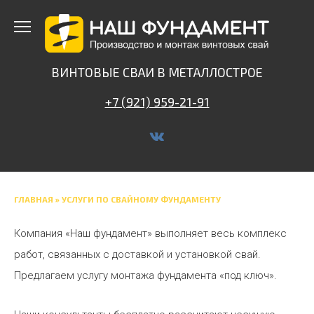
Перейти
к
содержанию
ВИНТОВЫЕ СВАИ В МЕТАЛЛОСТРОЕ
+7 (921) 959-21-91
ГЛАВНАЯ
»
УСЛУГИ ПО СВАЙНОМУ ФУНДАМЕНТУ
Компания «Наш фундамент» выполняет весь комплекс
работ, связанных с доставкой и установкой свай.
Предлагаем услугу монтажа фундамента «под ключ».